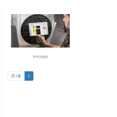
声学照相机
共1条
1