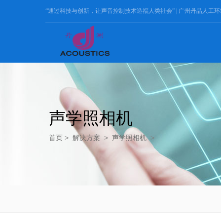
“通过科技与创新，让声音控制技术造福人类社会” |
广州丹品人工环
声学照相机
首页
>
解决方案
>
声学照相机
>