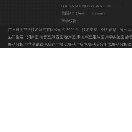
G.R.A.S.SOUND&VIBRATION
美国AP（Audio Precision）
声学仪器
广州丹测声学技术研究有限公司 © 2026 © 技术支持：创力信息
粤公网安
热门搜索：消声室,消音室,噪音室,噪声室,半消声室,混响室,声学实验室,静音
振动分析,声学测试软件,噪声与振动,振动与噪声,振动噪音测试,振动分析软