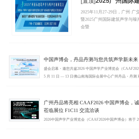
2025广州国
[置顶]
2025年11月27-29日，
暨2025广州国际建筑声学与
会暨
中国声博会，丹品丹测与您共筑声学新未来
盛会启幕・邀您共鉴2026 中国声学产业博览会（CAAF202
5 月 11 日 — 13 日佛山南海国际会展中心广州丹品・丹测
牌亮相・F1C11 展位诚邀科研、汽车、建筑、家电、质检
界同
时间：2026-05-06
广州丹品将亮相 CAAF2026 中国声博会，
莅临展位 F1C11 交流洽谈
2026中国声学产业博览会（CAAF2026中国声博会）将于 20
年5月11日至13日 在 佛山南海国际会展中心 举办。届时，
丹品人工环境技术有限公司（丹品） 将携旗下 丹测声学环