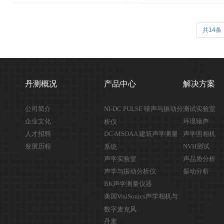
共14条
丹测概况
产品中心
解决方案
公司简介
NI-DC PULSE 噪声与振动分
测试实验室
企业文化
环境噪声
析仪
人才招聘
DC-MSOAA 建筑声学测量
声学照相机
发展历程
NVH测试
系统
声学实验室
声品质分析
声学与振动分析仪
振动分析
BK声学测量仪器
美国VisiSonics声学相机与
数字麦克风
丹麦