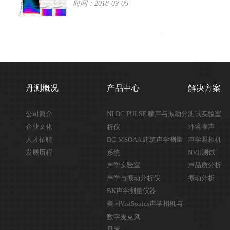
时间：2018-09-05
丹测概况
产品中心
解决方案
公司简介
NI-DC PULSE 噪声与振动分
测试实验室
企业文化
环境噪声
析仪
人才招聘
DC-MSOAA 建筑声学测量
声学照相机
发展历程
NVH测试
系统
声学实验室
声品质分析
声学与振动分析仪
振动分析
BK声学测量仪器
美国VisiSonics声学相机与
数字麦克风
丹麦