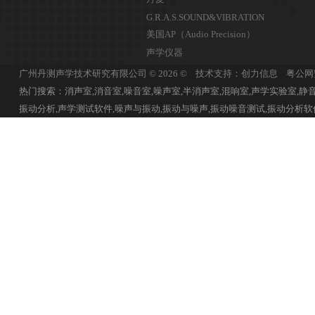
G.R.A.S.SOUND&VIBRATION
美国AP（Audio Precision）
声学仪器
广州丹测声学技术研究有限公司 © 2026 © 技术支持：创力信息
粤公网安
热门搜索：消声室,消音室,噪音室,噪声室,半消声室,混响室,声学实验室,静音
振动分析,声学测试软件,噪声与振动,振动与噪声,振动噪音测试,振动分析软