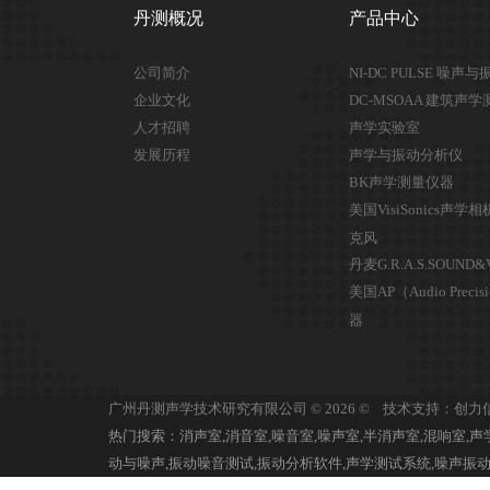
丹测概况
产品中心
公司简介
NI-DC PULSE 噪声
企业文化
DC-MSOAA 建筑声
人才招聘
声学实验室
发展历程
声学与振动分析仪
BK声学测量仪器
美国VisiSonics声
克风
丹麦G.R.A.S.SOUND&
美国AP（Audio Preci
器
广州丹测声学技术研究有限公司 © 2026 © 技术支持：创
热门搜索：消声室,消音室,噪音室,噪声室,半消声室,混响室,声
动与噪声,振动噪音测试,振动分析软件,声学测试系统,噪声振