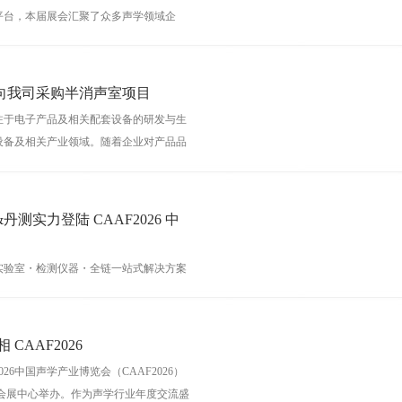
平台，本届展会汇聚了众多声学领域企
行业发展趋势与技术
向我司采购半消声室项目
注于电子产品及相关配套设备的研发与生
设备及相关产业领域。随着企业对产品品
一步完善产品检测能力与实验环境建
实力登陆 CAAF2026 中
实验室・检测仪器・全链一站式解决方案
CAAF2026
026中国声学产业博览会（CAAF2026）
国际会展中心举办。作为声学行业年度交流盛