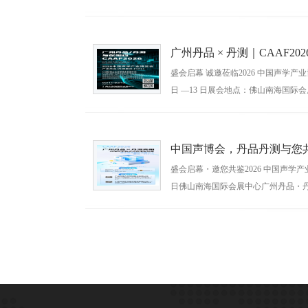
会，本届展会将汇聚众多声学领域企
时间：2026-05-08
广州丹品 × 丹测｜CAAF20
盛会启幕 诚邀莅临2026 中国声学产业博
日 —13 日展会地点：佛山南海国际
展位号：F1C11诚挚邀请科研院所、
时间：2026-05-07
中国声博会，丹品丹测与您
盛会启幕・邀您共鉴2026 中国声学产业博览
日佛山南海国际会展中心广州丹品・丹测
汽车、建筑、家电、质检等各界同
时间：2026-05-06