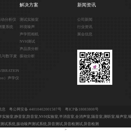
解决方案
新闻资讯
与振动分析仪
测试实验室
公司新闻
学测量系统
环境噪声
行业资讯
声学照相机
展会信息
NVH测试
声品质分析
学相机与数字麦
振动分析
VIBRATION
sion）声学仪
力信息
粤公网安备 44010402001587号
粤ICP备18083808号
学实验室,静音室,防音室,NVH实验室,半消音室,全消声室,隔音室,测听室,噪声室
动测试系统,振动噪声测试系统,异音测试,异音检测试,异音检测
>