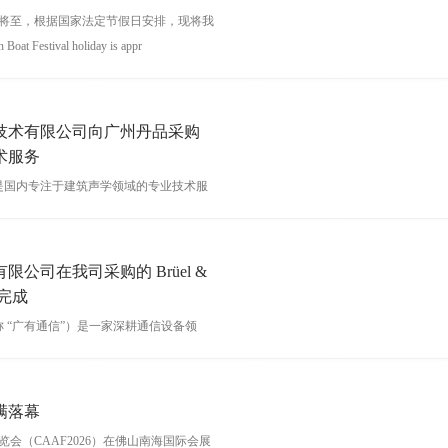
端午节将至，根据国家法定节假日安排，现将我
estival holiday is appr
技术有限公司向广州丹品采购
术服务
是国内专注于建筑声学领域的专业技术服
声综合治理、声学咨询优化及配套工程技
合体、高端住宅及工业降噪等多元化
公司在我司采购的 Brüel &
收完成
 “广有通信”）是一家深耕通信设备领
售及技术服务的现代化科技企业。公司依
，聚焦通信行业核心需求，以技术
满落幕
博览会（CAAF2026）在佛山南海国际会展