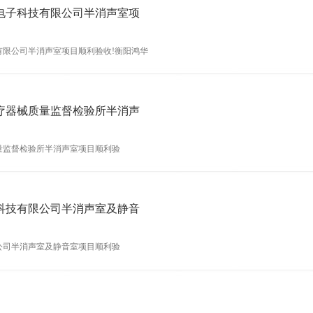
电子科技有限公司半消声室项
限公司半消声室项目顺利验收!衡阳鸿华
月，公司位于衡阳市雁峰区白沙洲工业园，占
刷散热风扇的研发、生
疗器械质量监督检验所半消声
量监督检验所半消声室项目顺利验
ial Medical Device Quality Supe
科技有限公司半消声室及静音
公司半消声室及静音室项目顺利验
nology on semi-anechoic chamber