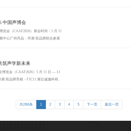
业、科
26 中国声博会
览会（CAAF2026）展会时间：5 月 11
会展中心广州丹品・丹测 双品牌联合参展
共筑声学新未来
会（CAAF2026）5 月 11 日 — 13
 双品牌亮相・F1C11 展位诚邀科研、
共286条
1
2
3
4
5
下一页
最后一页