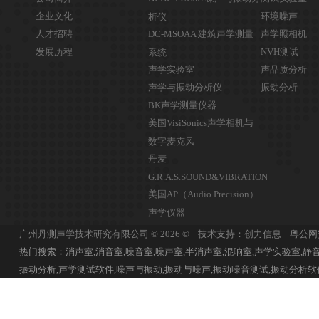
企业文化
环境噪声
析仪
人才招聘
DC-MSOAA 建筑声学测量
声学照相机
发展历程
NVH测试
系统
声学实验室
声品质分析
声学与振动分析仪
振动分析
BK声学测量仪器
美国VisiSonics声学相机与
数字麦克风
丹麦
G.R.A.S.SOUND&VIBRATION
美国AP（Audio Precision）
声学仪器
广州丹测声学技术研究有限公司 © 2026 © 技术支持：创力信息
粤公网安
热门搜索：消声室,消音室,噪音室,噪声室,半消声室,混响室,声学实验室,静音
振动分析,声学测试软件,噪声与振动,振动与噪声,振动噪音测试,振动分析软