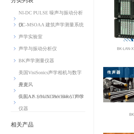
分类列表
NI-DC PULSE 噪声与振动分析
仪
DC-MSOAA 建筑声学测量系统
声学实验室
声学与振动分析仪
BK-LAN
BK声学测量仪器
美国VisiSonics声学相机与数字
麦克风
丹麦
G.R.A.S.SOUND&VIBRATION
美国AP（Audio Precision）声学
仪器
B
相关产品